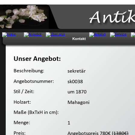
Anti
Unser Angebot:
Beschreibung:
 sekretär
Angebotsnummer:
 sk0038
Stil / Zeit:
 um 1870
Holzart:
 Mahagoni 
Maße (BxTxH in cm):
Menge:
 1
Preis:
 Angebotspreis 780€ (
1380€)