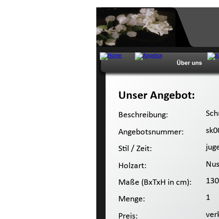
Unser Angebot:
 Sch
Beschreibung:
 sk0
Angebotsnummer:
 jug
Stil / Zeit:
 Nu
Holzart:
 13
Maße (BxTxH in cm):
 1
Menge:
 ver
Preis: