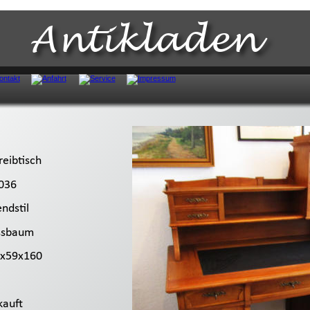
Antikladen
reibtisch
036
endstil
ssbaum
0x59x160
kauft